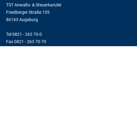
TST Anwalts- & Steuerkanzlei
Friedberger Straße 155
86163 Augsburg
Tel 0821 - 263 70-0
Fax 0821 - 263 70-70
TELEFONZEITEN
Mo-Do
8:30 - 12 Uhr und 13 - 16 Uhr
Tel
0821 - 263 70-0
LINKS
Impressum
Datenschutz
© 2026 TST Anwalts- & Steuerkanzlei