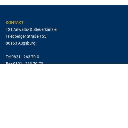
KONTAKT
TST Anwalts- & Steuerkanzlei
Friedberger Straße 155
86163 Augsburg
Tel 0821 - 263 70-0
Fax 0821 - 263 70-70
TELEFONZEITEN
Mo-Do
8:30 - 12 Uhr und 13 - 16 Uhr
Tel
0821 - 263 70-0
LINKS
Impressum
Datenschutz